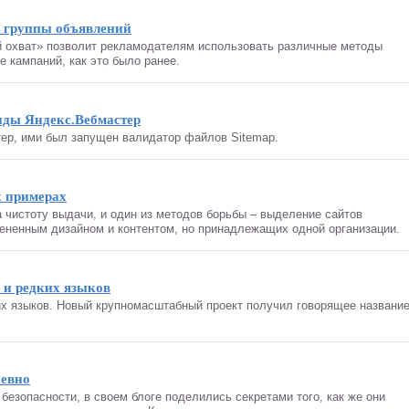
я группы объявлений
й охват» позволит рекламодателям использовать различные методы
е кампаний, как это было ранее.
нды Яндекс.Вебмастер
ер, ими был запущен валидатор файлов Sitemap.
х примерах
 чистоту выдачи, и один из методов борьбы – выделение сайтов
ененным дизайном и контентом, но принадлежащих одной организации.
 и редких языков
х языков. Новый крупномасштабный проект получил говорящее названи
невно
езопасности, в своем блоге поделились секретами того, как же они