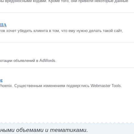
ны вредоносными кодами. Кроме того, они привели некоторые данные
США
в хочет убедить клиента в том, что ему нужно делать такой сайт,
ротации объявлений в AdWords.
ng
hoenix. Существенным изменениям подверглись Webmaster Tools.
зными объемами и тематиками.