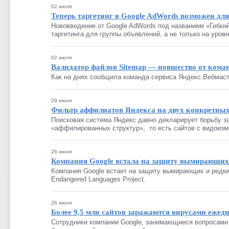
02 июля
Теперь таргетинг в Google AdWords возможен дл
Нововведение от Google AdWords под названием «Гибки
таргетинга для группы объявлений, а не только на уровн
02 июля
Валидатор файлов Sitemap — новшество от кома
Как на днях сообщила команда сервиса Яндекс.Вебмаст
29 июня
Фильтр аффилиатов Яндекса на двух конкретны
Поисковая система Яндекс давно декларирует борьбу за
«аффилированных структур», то есть сайтов с видоизм
26 июня
Компания Google встала на защиту вымирающих
Компания Google встает на защиту вымирающих и редки
Endangered Languages Project.
26 июня
Более 9,5 млн сайтов заражаются вирусами ежед
Сотрудники компании Google, занимающиеся вопросами б