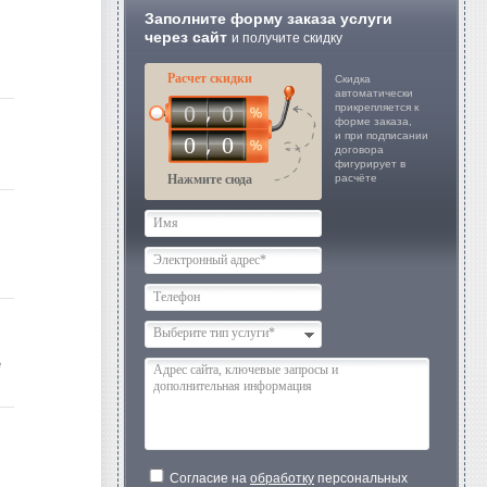
Заполните форму заказа услуги
через сайт
и получите скидку
Расчет скидки
Скидка
автоматически
0
0
прикрепляется к
форме заказа,
и при подписании
0
0
договора
фигурирует в
Нажмите сюда
расчёте
Выберите тип услуги*
е
Согласие на
обработку
персональных