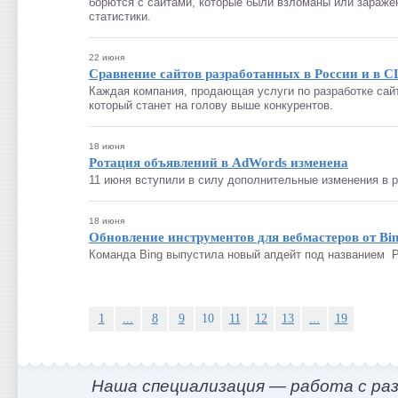
борются с сайтами, которые были взломаны или зараже
статистики.
22 июня
Сравнение сайтов разработанных в России и в 
Каждая компания, продающая услуги по разработке сайто
который станет на голову выше конкурентов.
18 июня
Ротация объявлений в AdWords изменена
11 июня вступили в силу дополнительные изменения в 
18 июня
Обновление инструментов для вебмастеров от Bi
Команда Bing выпустила новый апдейт под названием P
1
...
8
9
10
11
12
13
...
19
Наша специализация — работа с ра