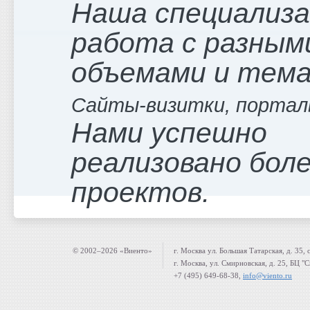
Наша специализ
работа с разным
объемами и тем
Сайты-визитки, портал
Нами успешно
реализовано боле
проектов.
© 2002–2026 «Виенто»
г. Москва ул. Большая Татарская, д. 35, 
г. Москва, ул. Смирновская, д. 25, БЦ "
+7 (495) 649-68-38,
info@viento.ru