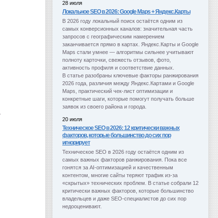
28 июля
Локальное SEO в 2026: Google Maps + Яндекс.Карты
В 2026 году локальный поиск остаётся одним из 
самых конверсионных каналов: значительная часть 
запросов с географическим намерением 
заканчивается прямо в картах. Яндекс.Карты и Google 
Maps стали умнее — алгоритмы сильнее учитывают 
полноту карточки, свежесть отзывов, фото, 
активность профиля и соответствие данных.
В статье разобраны ключевые факторы ранжирования 
2026 года, различия между Яндекс.Картами и Google 
Maps, практический чек-лист оптимизации и 
конкретные шаги, которые помогут получать больше 
заявок из своего района и города.
т
20 июля
Техническое SEO в 2026: 12 критически важных
факторов, которые большинство до сих пор
игнорирует
Техническое SEO в 2026 году остаётся одним из 
самых важных факторов ранжирования. Пока все 
гонятся за AI-оптимизацией и качественным 
контентом, многие сайты теряют трафик из-за 
«скрытых» технических проблем. В статье собрали 12 
критически важных факторов, которые большинство 
владельцев и даже SEO-специалистов до сих пор 
недооценивают.