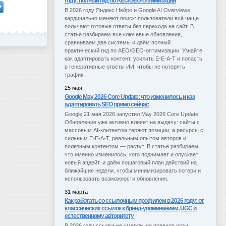
году: полный гид по AEO/GEO-оптимизации
В 2026 году Яндекс Нейро и Google AI Overviews 
кардинально меняют поиск: пользователи всё чаще 
получают готовые ответы без перехода на сайт. В 
статье разбираем все ключевые обновления, 
сравниваем две системы и даём полный 
практический гид по AEO/GEO-оптимизации. Узнайте, 
как адаптировать контент, усилить E-E-A-T и попасть 
в генеративные ответы ИИ, чтобы не потерять 
трафик.
25 мая
Google May 2026 Core Update: что изменилось и как
адаптировать SEO прямо сейчас
Google 21 мая 2026 запустил May 2026 Core Update. 
Обновление уже активно влияет на выдачу: сайты с 
массовым AI-контентом теряют позиции, а ресурсы с 
сильным E-E-A-T, реальным опытом авторов и 
полезным контентом — растут. В статье разбираем, 
что именно изменилось, кого поднимает и опускает 
новый апдейт, и даём пошаговый план действий на 
ближайшие недели, чтобы минимизировать потери и 
использовать возможности обновления.
31 марта
Как работать со ссылочным профилем в 2026 году: от
классических ссылок к бренд-упоминаниям, UGC и
естественному авторитету
В 2026 году ссылки не умерли, но правила игры 