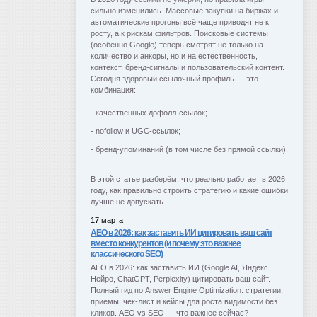
сильно изменились. Массовые закупки на биржах и 
автоматические прогоны всё чаще приводят не к 
росту, а к рискам фильтров. Поисковые системы 
(особенно Google) теперь смотрят не только на 
количество и анкоры, но и на естественность, 
контекст, бренд-сигналы и пользовательский контент.
Сегодня здоровый ссылочный профиль — это 
комбинация:
- качественных дофолл-ссылок;
- nofollow и UGC-ссылок;
- бренд-упоминаний (в том числе без прямой ссылки).
В этой статье разберём, что реально работает в 2026 
году, как правильно строить стратегию и какие ошибки 
лучше не допускать.
17 марта
AEO в 2026: как заставить ИИ цитировать ваш сайт
вместо конкурентов (и почему это важнее
классического SEO)
AEO в 2026: как заставить ИИ (Google AI, Яндекс 
Нейро, ChatGPT, Perplexity) цитировать ваш сайт. 
Полный гид по Answer Engine Optimization: стратегии, 
приёмы, чек-лист и кейсы для роста видимости без 
кликов. AEO vs SEO — что важнее сейчас?