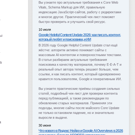
Вы узнаете про актуальные требования к Core Web 
Vitals, Schema Markup для ИИ, правильную 
индексацию JavaScript-сайтов, работу с редиректами 
и многое другое. Практический чек-лист поможет 
ь
быстро проверить и улучшить свой ресурс.
10 июля
бы
Google Helpful Content Update 2026: как писать контент,
который любят и поисковики, и ИИ
В 2026 году Google Helpful Content Update стал ещё 
жёстче: алгоритм активно понижает сайты с 
.
массовым AI-контентом и поверхностными текстами. 
В статье разбираем актуальные требования 
а
поисковика к качеству материалов, почему E-E-A-T и 
реальный опыт автора теперь решают больше, чем 
ссылки, и как писать контент, который одновременно 
нравится пользователям, Google и генеративным ИИ.
Вы узнаете практические приёмы создания сильных 
статей, подробный чек-лист для проверки контента 
перед публикацией, а также рекомендации по 
обновлению старых материалов. Применяя эти 
подходы, многие сайты после майского Core Update 
не только остановили падение, но и значительно 
выросли в выдаче.
м
30 июня
Что нового в Яндекс Нейро и Google AI Overviews в 2026