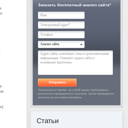
Заказать бесплатный анализ сайта*
а
то
Анализ сайта
.
Отправить
а-
*Компания оставляет за собой право опубликовать
ые
результаты проведенного анализа. Сроки проведения
анализа не регламентированы
н)
Статьи