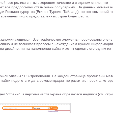
й, все ролики сняты в хорошем качестве и в едином стиле, что
еет все предпосылки стать очень популярным. На данный момент н
и Россиян курортов (Египет, Турция, Тайланд), но нет сомнений ч
о временем число представленных стран будет расти.
ит запоминающимся. Все графические элементы прорисованы очень
огично и не возникает проблем с нахождением нужной информаций
на дизайне, ни на наполнении сайта и хотят сделать его одним из
е были учтены SEO-требования. На каждой странице прописаны мет
я найти недочеты и дать рекомендации по развитию проекта, котор
здел “страны”, в верхней части экрана обрезаются надписи (см. скри