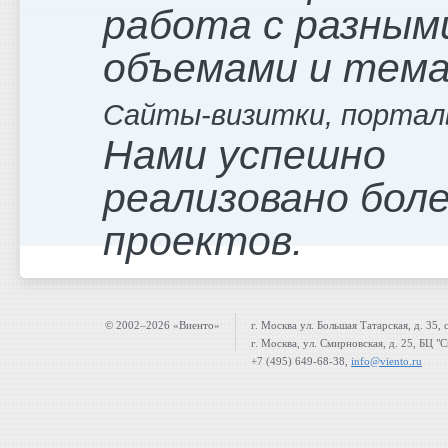
работа с разным
объемами и тем
Сайты-визитки, портал
Нами успешно
реализовано боле
проектов.
© 2002–2026 «Виенто»
г. Москва ул. Большая Татарская, д. 35, 
г. Москва, ул. Смирновская, д. 25, БЦ "
+7 (495) 649-68-38,
info@viento.ru