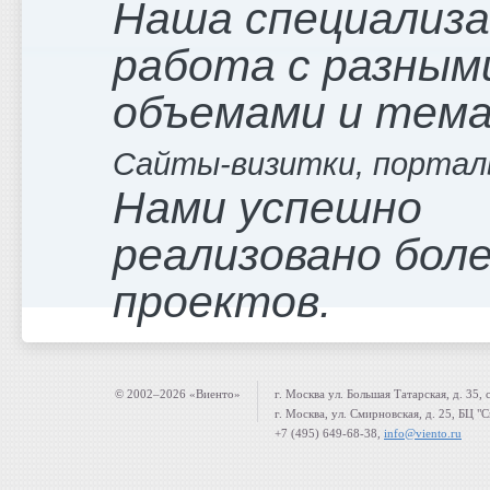
Наша специализ
работа с разным
объемами и тем
Сайты-визитки, портал
Нами успешно
реализовано боле
проектов.
© 2002–2026 «Виенто»
г. Москва ул. Большая Татарская, д. 35, 
г. Москва, ул. Смирновская, д. 25, БЦ "
+7 (495) 649-68-38,
info@viento.ru