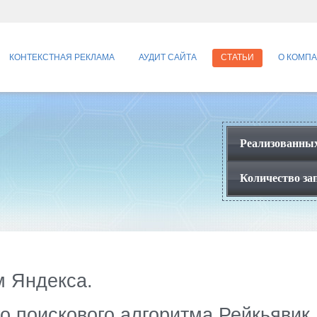
КОНТЕКСТНАЯ РЕКЛАМА
АУДИТ САЙТА
СТАТЬИ
О КОМП
Реализованных
Количество зап
м Яндекса.
о поискового алгоритма Рейкьявик