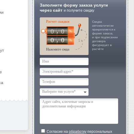
Заполните форму заказа услуги
через сайт
и получите скидку
ии
Расчет скидки
Скидка
автоматически
0
0
прикрепляется к
форме заказа,
и при подписании
0
0
договора
фигурирует в
Нажмите сюда
расчёте
ут
е
са
Выберите тип услуги*
Согласие на
обработку
персональных