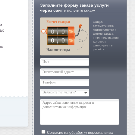
Заполните форму заказа услуги
через сайт
и получите скидку
Расчет скидки
Скидка
и.
автоматически
ах
0
0
прикрепляется к
форме заказа,
и при подписании
0
0
договора
фигурирует в
но
Нажмите сюда
расчёте
Выберите тип услуги*
Согласие на
обработку
персональных