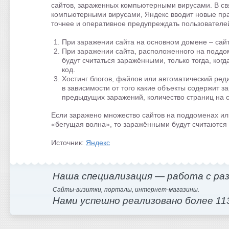
сайтов, зараженных компьютерными вирусами. В связ
компьютерными вирусами, Яндекс вводит новые прав
точнее и оперативное предупреждать пользователей
При заражении сайта на основном домене – сай
При заражении сайта, расположенного на поддо
будут считаться заражёнными, только тогда, ко
код.
Хостинг блогов, файлов или автоматический ред
в зависимости от того какие объекты содержит з
предыдущих заражений, количество страниц на с
Если заражено множество сайтов на поддоменах ил
«бегущая волна», то заражёнными будут считаются 
Источник:
Яндекс
Наша специализация — работа с ра
Сайты-визитки, порталы, интернет-магазины.
Нами успешно реализовано более 11