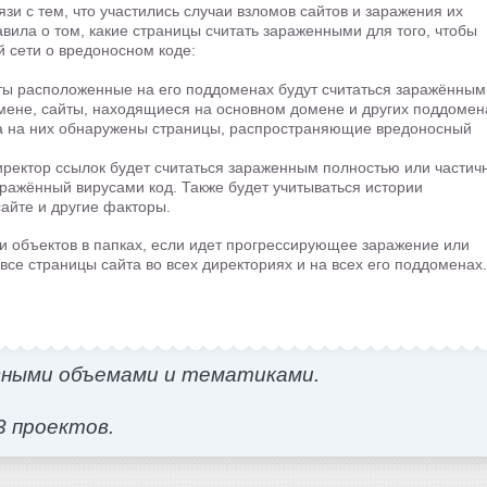
и с тем, что участились случаи взломов сайтов и заражения их
ила о том, какие страницы считать зараженными для того, чтобы
 сети о вредоносном коде:
ты расположенные на его поддоменах будут считаться заражённым
мене, сайты, находящиеся на основном домене и других поддомен
гда на них обнаружены страницы, распространяющие вредоносный
иректор ссылок будет считаться зараженным полностью или частич
аражённый вирусами код. Также будет учитываться истории
айте и другие факторы.
и объектов в папках, если идет прогрессирующее заражение или
все страницы сайта во всех директориях и на всех его поддоменах.
зными объемами и тематиками.
3 проектов.