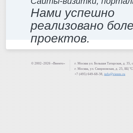
Сайты-визитки, портал
Нами успешно
реализовано боле
проектов.
© 2002–2026 «Виенто»
г. Москва ул. Большая Татарская, д. 35, 
г. Москва, ул. Смирновская, д. 25, БЦ "
+7 (495) 649-68-38,
info@viento.ru