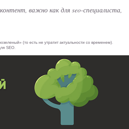
контент, важно как для seo-специалиста,
чнозеленый» (то есть не утратит актуальности со временем).
для SEO.