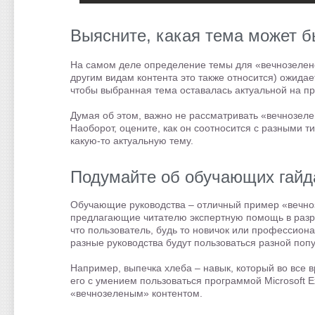
Выясните, какая тема может 
На самом деле определение темы для «вечнозеленог
другим видам контента это также относится) ожидае
чтобы выбранная тема оставалась актуальной на пр
Думая об этом, важно не рассматривать «вечнозелен
Наоборот, оцените, как он соотносится с разными 
какую-то актуальную тему.
Подумайте об обучающих гайд
Обучающие руководства – отличный пример «вечноз
предлагающие читателю экспертную помощь в разре
что пользователь, будь то новичок или профессион
разные руководства будут пользоваться разной поп
Например, выпечка хлеба – навык, который во все 
его с умением пользоваться программой Microsoft E
«вечнозеленым» контентом.