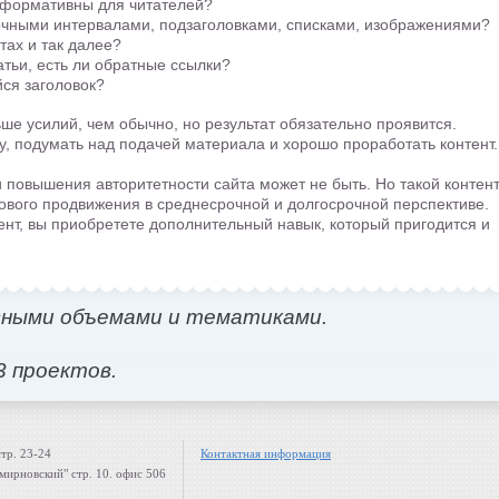
информативны для читателей?
очными интервалами, подзаголовками, списками, изображениями?
тах и так далее?
атьи, есть ли обратные ссылки?
ся заголовок?
ше усилий, чем обычно, но результат обязательно проявится.
у, подумать над подачей материала и хорошо проработать контент.
и повышения авторитетности сайта может не быть. Но такой контен
ового продвижения в среднесрочной и долгосрочной перспективе.
ент, вы приобретете дополнительный навык, который пригодится и
зными объемами и тематиками.
3 проектов.
стр. 23-24
Контактная информация
Смирновский" стр. 10. офис 506