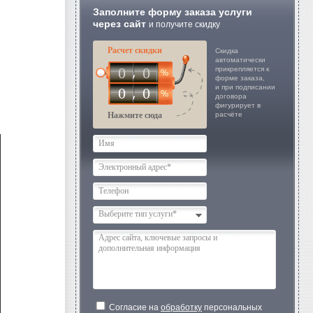
Заполните форму заказа услуги
через сайт
и получите скидку
Расчет скидки
Скидка
автоматически
0
0
прикрепляется к
форме заказа,
и при подписании
0
0
договора
фигурирует в
Нажмите сюда
расчёте
Выберите тип услуги*
Согласие на
обработку
персональных