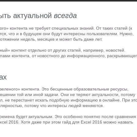
быть актуальной
всегда
о» контента не требует специальных знаний. От таких статей (к
тся, что и в будущем они будут интересны пользователям. Нужно,
отяжении недель, месяцев и может быть даже лет.
ый» контент отдельно от других статей, например, новостей.
типами контента, от новостного до информационного, раскрывающе
ах
еленого» контента. Это бесценные образовательные ресурсы,
шении той или иной задачи. Они не теряют актуальности, потому
ал, не перестанет искать подобную информацию в онлайне. При эт
улярностью, потому что интересы людей меняются.
времена будет актуальным. Это особенно понятно после сравнения
xcel 2016. Хотя даже при этом гайд для Excel 2016 можно назвать