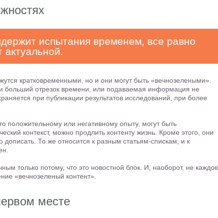
ожностях
ыдержит испытания временем, все равно
т актуальной.
утся кратковременными, но и они могут быть «вечнозелеными».
ли больший отрезок времени, или подаваемая информация не
храняется при публикации результатов исследований, при более
то положительному или негативному опыту, могут быть
ский контекст, можно продлить контенту жизнь. Кроме этого, они
 дописать. То же относится к разным статьям-спискам, и к
ен.
ным только потому, что это новостной блок. И, наоборот, не каждо
ние «вечнозеленый контент».
первом месте