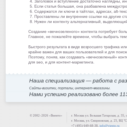
Заголовок и вступление достаточно наглядны, 
Если статья большая, она разбавлена междустр
Содержатся ли ключи в тайтлах, адресах, alt-текс
Проставлены ли внутренние ссылки на другие ст
Нужен ли контенту альтернативный, выделяющий
Создание «вечнозеленого» контента потребует боль
Главное, не пожалейте времени, чтобы выбрать тем
Быстрого результата в виде возросшего трафика ил
крайне важен для ваших пользователей и для поиск
Поэтому, поняв, как создавать «вечнозеленый» конт
для seo, и для контент-маркетинга.
Наша специализация — работа с ра
Сайты-визитки, порталы, интернет-магазины.
Нами успешно реализовано более 11
© 2002–2026 «Виенто»
г. Москва ул. Большая Татарская, д. 35, 
г. Москва, ул. Смирновская, д. 25, БЦ "
+7 (495) 649-68-38,
info@viento.ru